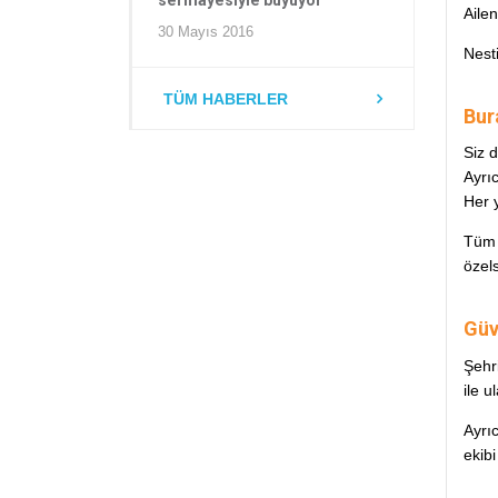
sermayesiyle büyüyor
Ailen
30 Mayıs 2016
Nesti
TÜM HABERLER
Bur
Siz 
Ayrı
Her y
Tüm 
özels
Güv
Şehr
ile 
Ayrıc
ekib