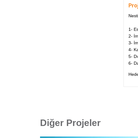
Pro
Nest
1- E
2- İ
3- İm
4- K
5- D
6- Da
Hedef
Diğer Projeler