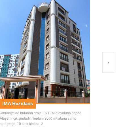
Next
İMA Rezidans
Ümraniye'de bulunan proje E6 TEM otoyoluna cephe
Ataşehir çıkışındadır. Toplam 3600 m² alana sahip
olan proje, 10 katlı blokda, 2...