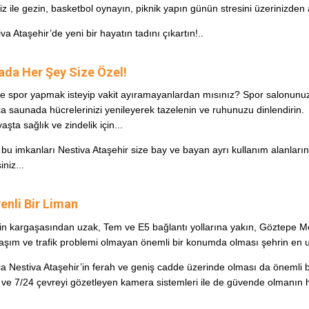
iz ile gezin, basketbol oynayın, piknik yapın günün stresini üzerinizden 
va Ataşehir’de yeni bir hayatın tadını çıkartın!..
ada Her Şey Size Özel!
de spor yapmak isteyip vakit ayıramayanlardan mısınız? Spor salonunu
ca saunada hücrelerinizi yenileyerek tazelenin ve ruhunuzu dinlendirin.
aşta sağlık ve zindelik için...
bu imkanları Nestiva Ataşehir size bay ve bayan ayrı kullanım alanları
iniz...
enli Bir Liman
in kargaşasından uzak, Tem ve E5 bağlantı yollarına yakın, Göztepe M
ulaşım ve trafik problemi olmayan önemli bir konumda olması şehrin en uç
a Nestiva Ataşehir’in ferah ve geniş cadde üzerinde olması da önemli bir 
i ve 7/24 çevreyi gözetleyen kamera sistemleri ile de güvende olmanın h