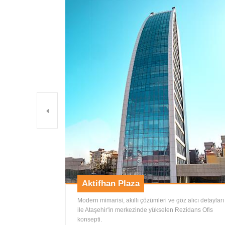
Previous
Aktifhan Plaza
Modern mimarisi, akıllı çözümleri ve göz alıcı detayları
ile Ataşehir'in merkezinde yükselen Rezidans Ofis
konsepti.