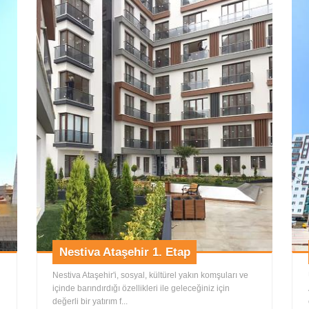
Nestiva Ataşehir 1. Etap
Nestiva Ataşehir'i, sosyal, kültürel yakın komşuları ve
içinde barındırdığı özellikleri ile geleceğiniz için
değerli bir yatırım f...