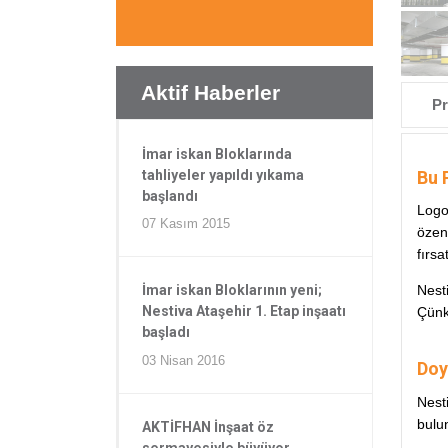
Aktif Haberler
Pr
İmar iskan Bloklarında
Bu 
tahliyeler yapıldı yıkama
başlandı
Logo
07 Kasım 2015
özenl
fırsa
Nest
İmar iskan Bloklarının yeni;
Nestiva Ataşehir 1. Etap inşaatı
Çünkü
başladı
03 Nisan 2016
Doy
Nest
bulun
AKTİFHAN İnşaat öz