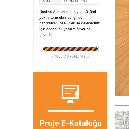
Bitiş
15 Aralık 2017
Nestiva Ataşehir'i, sosyal, kültürel
yakın komşuları ve içinde
barındırdığı özellikleri ile geleceğiniz
için değerli bir yatırım fırsatına
çevirdik.
PROJE DURUMU %100
Proje E-Kataloğu