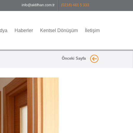
info@aktifhan.com.tr
(0216) 481 5 333
edya
Haberler
Kentsel Dönüşüm
İletişim
Önceki Sayfa